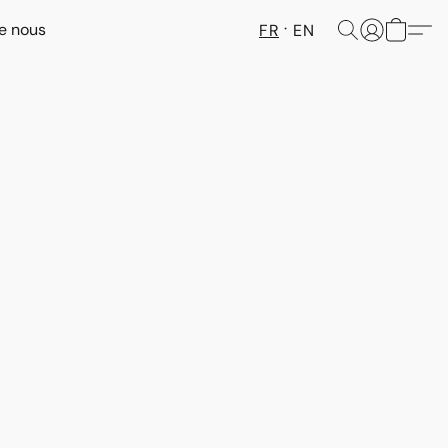
e nous
FR
EN